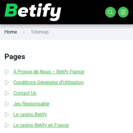
Home
Sitemap
Pages
À Propos de Nous – Betify France
Conditions Générales d’Utilisation
Contact Us
Jeu Responsable
Le casino Betify
Le casino Betify en France