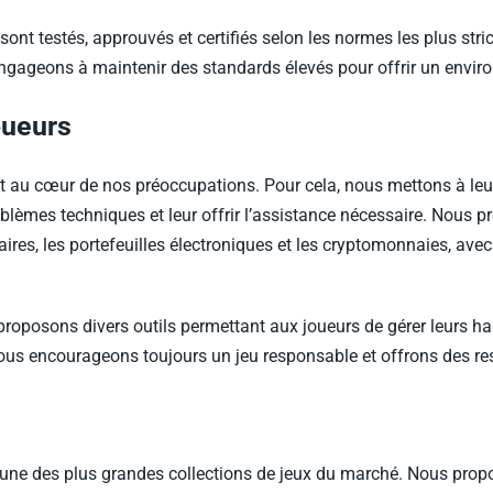
sont testés, approuvés et certifiés selon les normes les plus stri
ngageons à maintenir des standards élevés pour offrir un enviro
oueurs
st au cœur de nos préoccupations. Pour cela, nous mettons à leu
roblèmes techniques et leur offrir l’assistance nécessaire. No
aires, les portefeuilles électroniques et les cryptomonnaies, avec
roposons divers outils permettant aux joueurs de gérer leurs habi
ous encourageons toujours un jeu responsable et offrons des res
’une des plus grandes collections de jeux du marché. Nous prop