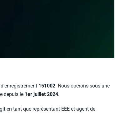
o d’enregistrement
151002
. Nous opérons sous une
de depuis le
1er juillet 2024
.
agit en tant que représentant EEE et agent de