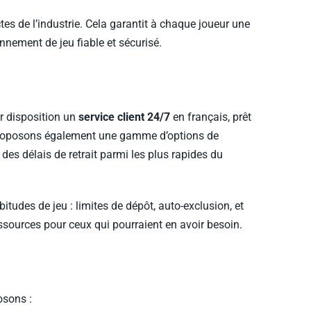
ctes de l’industrie. Cela garantit à chaque joueur une
nnement de jeu fiable et sécurisé.
r disposition un
service client 24/7
en français, prêt
us proposons également une gamme d’options de
 des délais de retrait parmi les plus rapides du
tudes de jeu : limites de dépôt, auto-exclusion, et
sources pour ceux qui pourraient en avoir besoin.
osons :