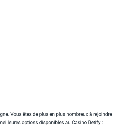
ligne. Vous êtes de plus en plus nombreux à rejoindre
meilleures options disponibles au Casino Betify :