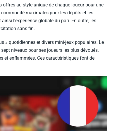
es offres au style unique de chaque joueur pour une
une commodité maximales pour les dépôts et les
 ainsi l’expérience globale du pari. En outre, les
itation sans fin.
s » quotidiennes et divers mini-jeux populaires. Le
sept niveaux pour ses joueurs les plus dévoués.
es et enflammées. Ces caractéristiques font de