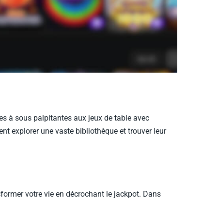
es à sous palpitantes aux jeux de table avec
ent explorer une vaste bibliothèque et trouver leur
former votre vie en décrochant le jackpot. Dans