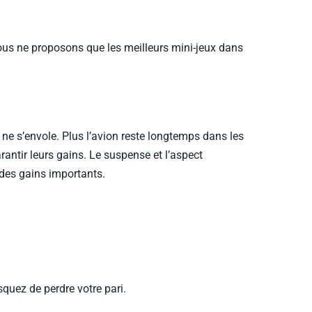
Nous ne proposons que les meilleurs mini-jeux dans
n ne s’envole. Plus l’avion reste longtemps dans les
rantir leurs gains. Le suspense et l’aspect
 des gains importants.
quez de perdre votre pari.