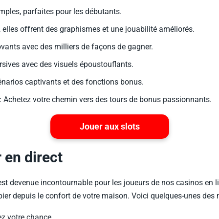
mples, parfaites pour les débutants.
elles offrent des graphismes et une jouabilité améliorés.
nts avec des milliers de façons de gagner.
sives avec des visuels époustouflants.
énarios captivants et des fonctions bonus.
: Achetez votre chemin vers des tours de bonus passionnants.
Jouer aux slots
 en direct
 est devenue incontournable pour les joueurs de nos casinos en 
upier depuis le confort de votre maison. Voici quelques-unes des 
tez votre chance.