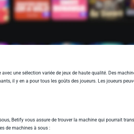
e avec une sélection variée de jeux de haute qualité. Des machin
ants, il y en a pour tous les goûts des joueurs. Les joueurs peuv
us, Betify vous assure de trouver la machine qui pourrait trans
pes de machines à sous :